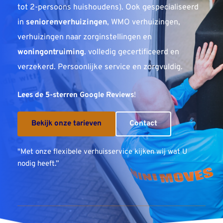
tot 2-persoons huishoudens). 
Ook gespecialiseerd 
in 
seniorenverhuizingen
, WMO verhuizingen, 
verhuizingen naar zorginstellingen en 
woningontruiming
. volledig gecertificeerd en 
verzekerd. Persoonlijke service en zorgvuldig.
Lees de 5-sterren Google Reviews
!
Bekijk onze tarieven
Contact
"Met onze flexibele verhuisservice kijken wij wat U 
nodig heeft.
”