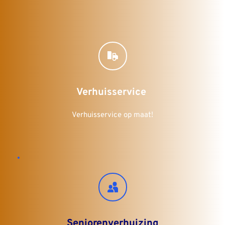
Verhuisservice 
Verhuisservice op maat!
Seniorenverhuizing